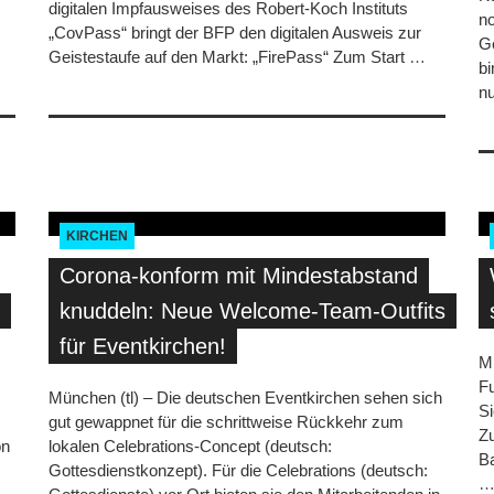
digitalen Impfausweises des Robert-Koch Instituts
no
„CovPass“ bringt der BFP den digitalen Ausweis zur
G
Geistestaufe auf den Markt: „FirePass“ Zum Start
…
bi
nu
KIRCHEN
Corona-konform mit Mindestabstand
knuddeln: Neue Welcome-Team-Outfits
für Eventkirchen!
Mü
Fu
München (tl) – Die deutschen Eventkirchen sehen sich
Si
gut gewappnet für die schrittweise Rückkehr zum
Zu
on
lokalen Celebrations-Concept (deutsch:
B
Gottesdienstkonzept). Für die Celebrations (deutsch: