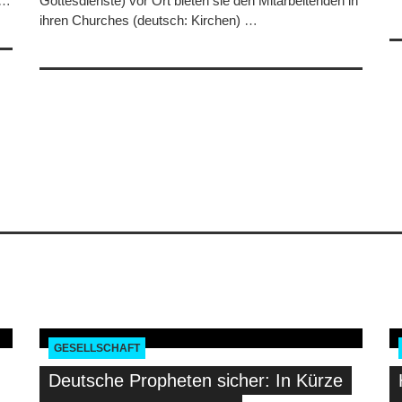
…
Gottesdienste) vor Ort bieten sie den Mitarbeitenden in
ihren Churches (deutsch: Kirchen)
…
GESELLSCHAFT
Deutsche Propheten sicher: In Kürze