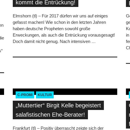
kommt die Entrückung!
Elmshorn (tl) – Für 2017 dürfen wir uns auf einiges
Ge
gefasst machen! Wie schon in den letzten Jahren
ge
en
haben deutsche Propheten sowohl große
K
Erweckungen, als auch die Entrückung vorausgesagt!
i
die
Doch damit nicht genug. Nach intensiven
…
fe
Ch
s“
C-PROMI
KULTUR
„Muttertier“ Birgit Kelle begeistert
salafistischen Ehe-Berater!
Frankfurt (tl) – Positiv überrascht zeigte sich der