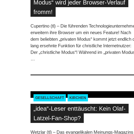
Modus“ wird jeder Browser-Verlauf
fromm!
Cupertino (tl) – Die führenden Technologieunternehm
erweitern ihre Browser um ein neues Feature! Nach
dem beliebten „privaten Modus“ kommt jetzt endlich 
lang ersehnte Funktion für christliche Internetnutzer:
Der „christliche Modus“! Während im „privaten Modu
…
GESELLSCHAFT
KIRCHEN
„idea“-Leser enttäuscht: Kein Olaf-
Latzel-Fan-Shop?
Wetzlar (tl) – Das evangelikalen Meinungs-Magazins