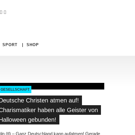
|
SPORT
|
SHOP
GESELLSCHAFT
Deutsche Christen atmen auf!
Charismatiker haben alle Geister von
Halloween gebunden!
ln (tl) – Ganz Deutschland kann aufatmen! Gerade