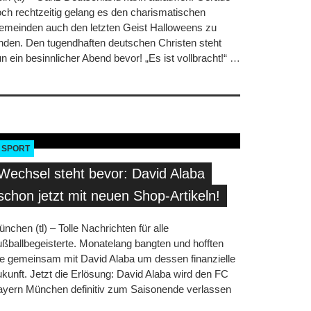
ch rechtzeitig gelang es den charismatischen
emeinden auch den letzten Geist Halloweens zu
nden. Den tugendhaften deutschen Christen steht
n ein besinnlicher Abend bevor! „Es ist vollbracht!“
…
SPORT
Wechsel steht bevor: David Alaba
schon jetzt mit neuen Shop-Artikeln!
nchen (tl) – Tolle Nachrichten für alle
ßballbegeisterte. Monatelang bangten und hofften
e gemeinsam mit David Alaba um dessen finanzielle
kunft. Jetzt die Erlösung: David Alaba wird den FC
ayern München definitiv zum Saisonende verlassen
…