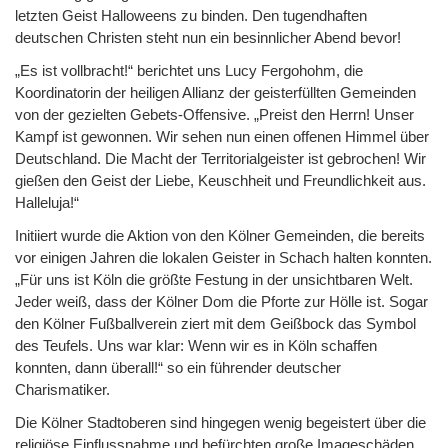
letzten Geist Halloweens zu binden. Den tugendhaften
deutschen Christen steht nun ein besinnlicher Abend bevor!
„Es ist vollbracht!“ berichtet uns Lucy Fergohohm, die
Koordinatorin der heiligen Allianz der geisterfüllten Gemeinden
von der gezielten Gebets-Offensive. „Preist den Herrn! Unser
Kampf ist gewonnen. Wir sehen nun einen offenen Himmel über
Deutschland. Die Macht der Territorialgeister ist gebrochen! Wir
gießen den Geist der Liebe, Keuschheit und Freundlichkeit aus.
Halleluja!“
Initiiert wurde die Aktion von den Kölner Gemeinden, die bereits
vor einigen Jahren die lokalen Geister in Schach halten konnten.
„Für uns ist Köln die größte Festung in der unsichtbaren Welt.
Jeder weiß, dass der Kölner Dom die Pforte zur Hölle ist. Sogar
den Kölner Fußballverein ziert mit dem Geißbock das Symbol
des Teufels. Uns war klar: Wenn wir es in Köln schaffen
konnten, dann überall!“ so ein führender deutscher
Charismatiker.
Die Kölner Stadtoberen sind hingegen wenig begeistert über die
religiöse Einflussnahme und befürchten große Imageschäden