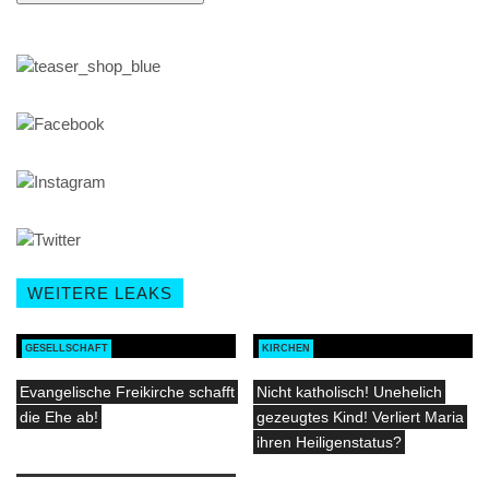
WEITERE LEAKS
GESELLSCHAFT
KIRCHEN
Evangelische Freikirche schafft
Nicht katholisch! Unehelich
die Ehe ab!
gezeugtes Kind! Verliert Maria
ihren Heiligenstatus?