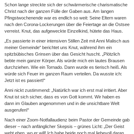
Schon lange streckte sich der schwärmerische charismatische
Christ nach der ganzen Fülle der Gaben aus. Am langen
Pfingstwochenende war es endlich so weit: Seine Eltern waren
nach den Corona-Lockerungen über die Feiertage an die Ostsee
verreist. Knut, das aufgeweckte Einzelkind, hütete das Haus.
„Es passierte in einer intensiven Stillen Zeit mit Anni Malisch aus
meiner Gemeinde“ berichtet uns Knut, während ihm ein
spitzbübisches Grinsen über das Gesicht huscht. „Plötzlich
bebte mein ganzer Körper. Als würde mich ein lautes Brausen
durchziehen. Wie ein Tornado. Dann wurde es tierisch heiß. Als
würde sich Feuer im ganzen Raum verteilen. Da wusste ich:
Jetzt ist es passiert!“
Anni nickt zustimmend: „Natürlich war ich erst mal irritiert. Aber
Knut ist sich sicher, dass es von Gott kommt. Wir haben es
dann im Glauben angenommen und in die unsichtbare Welt
ausgerufen!“
Nach einer Zoom-Notfallaudienz beim Pastor der Gemeinde gab
dieser – nach anfänglicher Skepsis – grünes Licht: „Der Geist
weht eben, wo er will! Ich habe beide noch mal liebevoll daran