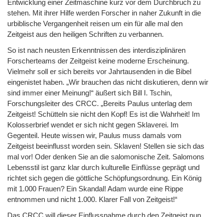
Entwicklung einer Zeitmaschine kurz vor dem Durchbruch zu
stehen. Mit ihrer Hilfe werden Forscher in naher Zukunft in die
urbiblische Vergangenheit reisen um ein für alle mal den
Zeitgeist aus den heiligen Schriften zu verbannen.
So ist nach neusten Erkenntnissen des interdisziplinären
Forscherteams der Zeitgeist keine moderne Erscheinung.
Vielmehr soll er sich bereits vor Jahrtausenden in die Bibel
eingenistet haben. „Wir brauchen das nicht diskutieren, denn wir
sind immer einer Meinung!“ äußert sich Bill I. Tschin,
Forschungsleiter des CRCC. „Bereits Paulus unterlag dem
Zeitgeist! Schütteln sie nicht den Kopf! Es ist die Wahrheit! Im
Kolosserbrief wendet er sich nicht gegen Sklaverei. Im
Gegenteil. Heute wissen wir, Paulus muss damals vom
Zeitgeist beeinflusst worden sein. Sklaven! Stellen sie sich das
mal vor! Oder denken Sie an die salomonische Zeit. Salomons
Lebensstil ist ganz klar durch kulturelle Einflüsse geprägt und
richtet sich gegen die göttliche Schöpfungsordnung. Ein König
mit 1.000 Frauen? Ein Skandal! Adam wurde eine Rippe
entnommen und nicht 1.000. Klarer Fall von Zeitgeist!“
Das CRCC will dieser Einflussnahme durch den Zeitgeist nun