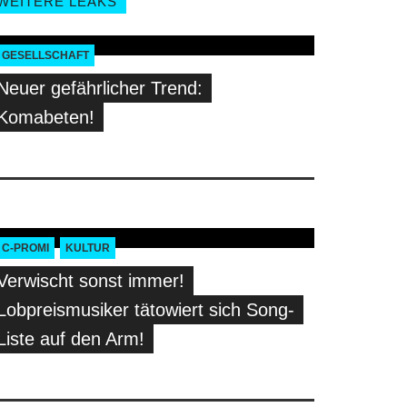
WEITERE LEAKS
GESELLSCHAFT
Neuer gefährlicher Trend:
Komabeten!
C-PROMI
KULTUR
Verwischt sonst immer!
Lobpreismusiker tätowiert sich Song-
Liste auf den Arm!