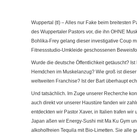
Wuppertal (tl) – Alles nur Fake beim breitesten
des Wuppertaler Pastors vor, die ihn OHNE Musk
Bohlika-Frey gelang dieser investigative Coup mi
Fitnessstudio-Umkleide geschossenen Beweisfo
Wurde die deutsche Öffentlichkeit getäuscht? Ist
Hemdchen im Muskelanzug? Wie groß ist dieser S
weltweiten Franchise? Ist der Bart überhaupt e
Und tatsächlich. Im Zuge unserer Recherche kon
auch direkt vor unserer Haustüre fanden wir zahlr
entdeckten wir Pastor Xaver, in Italien trafen wi
Japan aßen wir Energy-Sushi mit Ma Ku Gym und
alkoholfreien Tequila mit Bio-Limetten. Sie alle