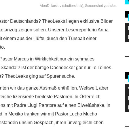
AlenD, kostov (shutterstock), Screenshot youtube
 Pastor Deutschlands? TheoLeaks liegen exklusive Bilder
elanzug zeigen sollen. Unserer Leserreporterin Anna
t einem aus der Hüfte, durch den Türspalt einer
to.
 Pastor Marcus in Wirklichkeit nur ein schmales
kandal? Ist der bärtige Dachdecker gar nur Teil eines
cht? TheoLeaks ging auf Spurensuche.
nten wir das ganze Ausmaß enthüllen. Weltweit, aber
eiche lizensierte breiteste Pastoren. In Österreich
r uns mit Padre Liugi Paratore auf einen Eiweißshake, in
 in Mexiko tranken wir mit Pastor Lucho Mucho
 gestanden uns im Gespräch, ihren unvergleichlichen