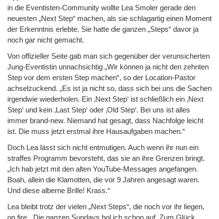
in die Eventisten-Community wollte Lea Smoler gerade den
neuesten „Next Step“ machen, als sie schlagartig einen Moment
der Erkenntnis erlebte. Sie hatte die ganzen „Steps“ davor ja
noch gar nicht gemacht.
Von offizieller Seite gab man sich gegenüber der verunsicherten
Jung-Eventistin unnachsichtig „Wir können ja nicht den zehnten
Step vor dem ersten Step machen“, so der Location-Pastor
achselzuckend. „Es ist ja nicht so, dass sich bei uns die Sachen
irgendwie wiederholen. Ein ‚Next Step‘ ist schließlich ein ‚Next
Step‘ und kein ‚Last Step‘ oder ‚Old Step‘. Bei uns ist alles
immer brand-new. Niemand hat gesagt, dass Nachfolge leicht
ist. Die muss jetzt erstmal ihre Hausaufgaben machen.“
Doch Lea lässt sich nicht entmutigen. Auch wenn ihr nun ein
straffes Programm bevorsteht, das sie an ihre Grenzen bringt.
„Ich hab jetzt mit den alten YouTube-Messages angefangen.
Boah, allein die Klamotten, die vor 9 Jahren angesagt waren.
Und diese alberne Brille! Krass.“
Lea bleibt trotz der vielen „Next Steps“, die noch vor ihr liegen,
on fire. „Die ganzen Sundays hol ich schon auf. Zum Glück