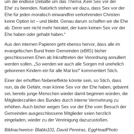
um die endlose Debatte um das Thema ‚Kein Sex vor der
Ehe‘ zu beenden. Natürlich stehen wir dazu, dass Sex vor der
Ehe für jeden moralisch einwandfrei verkehrenden Christen
keine Option ist – und bleibt. Genau darum schaffen wir die Ehe
ab. Denn wer nicht mehr heiratet, der kann keinen Sex
vor
der
Ehe haben oder gehabt haben.“
Aus den internen Papieren geht ebenso hervor, dass alle im
evangelischen Bund freier Gemeinden (eBfG) bisher
geschlossenen Ehen ab Inkrafttreten der Verordnung annulliert
werden sollen. „So werden wir auch alle Sorgen mit unehelich
geborenen Kindern ein für alle Mal los!“ kommentiert Stich.
Einer der erhofften Nebeneffekte könnte sein, so Stich, dass
nun, da die Gefahr, man könne Sex vor der Ehe haben, gebannt
sei, bereits junge Menschen wieder damit beginnen würden, die
Mitgliederzahlen des Bundes durch interne Vermehrung zu
erhöhen. Auch bisher wegen Sex vor der Ehe vom Besuch der
Gemeinden ausgeschlossene Mitglieder seien herzlich
eingeladen, wieder zu der Vereinigung dazuzustoßen.
Bildnachweise: Blablo101, David Pereiras, EggHeadPhoto