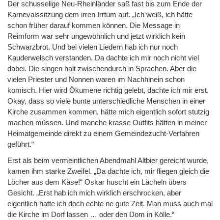
Der schusselige Neu-Rheinländer saß fast bis zum Ende der
Karnevalssitzung dem irren Irrtum auf. „Ich weiß, ich hätte
schon früher darauf kommen können. Die Message in
Reimform war sehr ungewöhnlich und jetzt wirklich kein
Schwarzbrot. Und bei vielen Liedern hab ich nur noch
Kauderwelsch verstanden. Da dachte ich mir noch nicht viel
dabei. Die singen halt zwischendurch in Sprachen. Aber die
vielen Priester und Nonnen waren im Nachhinein schon
komisch. Hier wird Ökumene richtig gelebt, dachte ich mir erst.
Okay, dass so viele bunte unterschiedliche Menschen in einer
Kirche zusammen kommen, hätte mich eigentlich sofort stutzig
machen müssen. Und manche krasse Outfits hätten in meiner
Heimatgemeinde direkt zu einem Gemeindezucht-Verfahren
geführt.“
Erst als beim vermeintlichen Abendmahl Altbier gereicht wurde,
kamen ihm starke Zweifel. „Da dachte ich, mir fliegen gleich die
Löcher aus dem Käse!“ Oskar huscht ein Lächeln übers
Gesicht. „Erst hab ich mich wirklich erschrocken, aber
eigentlich hatte ich doch echte ne gute Zeit. Man muss auch mal
die Kirche im Dorf lassen … oder den Dom in Kölle.“