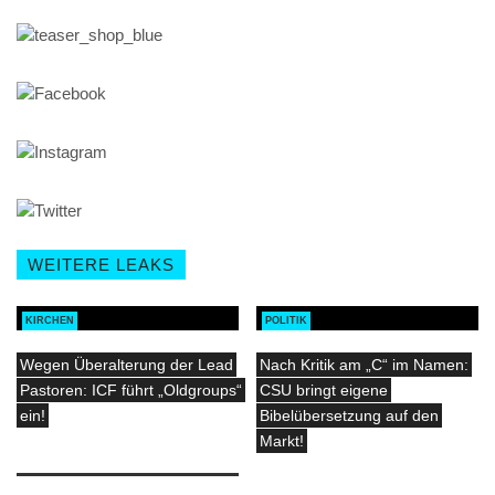
WEITERE LEAKS
KIRCHEN
POLITIK
Wegen Überalterung der Lead
Nach Kritik am „C“ im Namen:
Pastoren: ICF führt „Oldgroups“
CSU bringt eigene
ein!
Bibelübersetzung auf den
Markt!