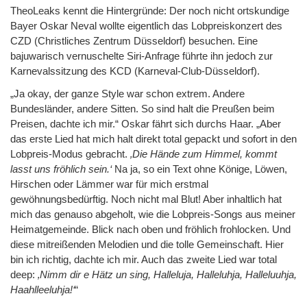
TheoLeaks kennt die Hintergründe: Der noch nicht ortskundige
Bayer Oskar Neval wollte eigentlich das Lobpreiskonzert des
CZD (Christliches Zentrum Düsseldorf) besuchen. Eine
bajuwarisch vernuschelte Siri-Anfrage führte ihn jedoch zur
Karnevalssitzung des KCD (Karneval-Club-Düsseldorf).
„Ja okay, der ganze Style war schon extrem. Andere
Bundesländer, andere Sitten. So sind halt die Preußen beim
Preisen, dachte ich mir.“ Oskar fährt sich durchs Haar. „Aber
das erste Lied hat mich halt direkt total gepackt und sofort in den
Lobpreis-Modus gebracht.
‚Die Hände zum Himmel, kommt
lasst uns fröhlich sein.‘
Na ja, so ein Text ohne Könige, Löwen,
Hirschen oder Lämmer war für mich erstmal
gewöhnungsbedürftig. Noch nicht mal Blut! Aber inhaltlich hat
mich das genauso abgeholt, wie die Lobpreis-Songs aus meiner
Heimatgemeinde. Blick nach oben und fröhlich frohlocken. Und
diese mitreißenden Melodien und die tolle Gemeinschaft. Hier
bin ich richtig, dachte ich mir. Auch das zweite Lied war total
deep:
‚Nimm dir e Hätz un sing, Halleluja, Halleluhja, Halleluuhja,
Haahlleeluhja!‘
“