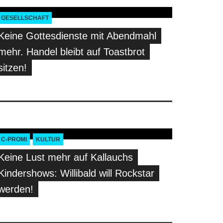
GESELLSCHAFT
Keine Gottesdienste mit Abendmahl
mehr. Handel bleibt auf Toastbrot
sitzen!
C-PROMI
KULTUR
Keine Lust mehr auf Kallauchs
Kindershows: Willibald will Rockstar
werden!