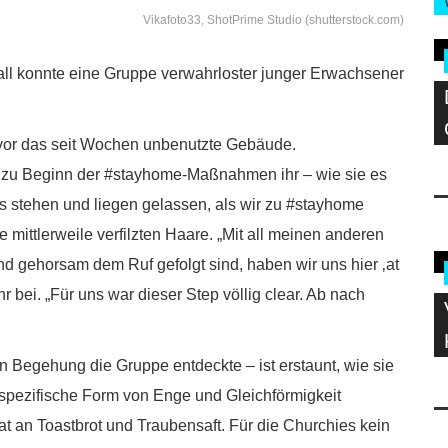
Vikafoto33, ShotPrime Studio (shutterstock.com)
ufall konnte eine Gruppe verwahrloster junger Erwachsener
r das seit Wochen unbenutzte Gebäude.
en zu Beginn der #stayhome-Maßnahmen ihr – wie sie es
les stehen und liegen gelassen, als wir zu #stayhome
e mittlerweile verfilzten Haare. „Mit all meinen anderen
nd gehorsam dem Ruf gefolgt sind, haben wir uns hier ‚at
r bei. „Für uns war dieser Step völlig clear. Ab nach
 Begehung die Gruppe entdeckte – ist erstaunt, wie sie
e spezifische Form von Enge und Gleichförmigkeit
t an Toastbrot und Traubensaft. Für die Churchies kein