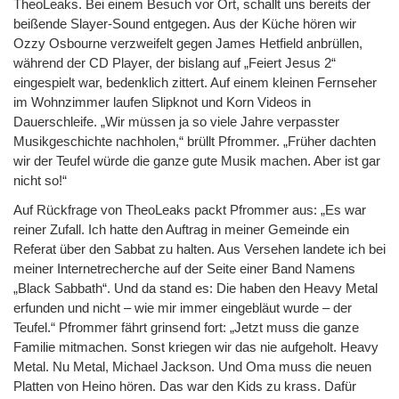
TheoLeaks. Bei einem Besuch vor Ort, schallt uns bereits der
beißende Slayer-Sound entgegen. Aus der Küche hören wir
Ozzy Osbourne verzweifelt gegen James Hetfield anbrüllen,
während der CD Player, der bislang auf „Feiert Jesus 2“
eingespielt war, bedenklich zittert. Auf einem kleinen Fernseher
im Wohnzimmer laufen Slipknot und Korn Videos in
Dauerschleife. „Wir müssen ja so viele Jahre verpasster
Musikgeschichte nachholen,“ brüllt Pfrommer. „Früher dachten
wir der Teufel würde die ganze gute Musik machen. Aber ist gar
nicht so!“
Auf Rückfrage von TheoLeaks packt Pfrommer aus: „Es war
reiner Zufall. Ich hatte den Auftrag in meiner Gemeinde ein
Referat über den Sabbat zu halten. Aus Versehen landete ich bei
meiner Internetrecherche auf der Seite einer Band Namens
„Black Sabbath“. Und da stand es: Die haben den Heavy Metal
erfunden und nicht – wie mir immer eingebläut wurde – der
Teufel.“ Pfrommer fährt grinsend fort: „Jetzt muss die ganze
Familie mitmachen. Sonst kriegen wir das nie aufgeholt. Heavy
Metal. Nu Metal, Michael Jackson. Und Oma muss die neuen
Platten von Heino hören. Das war den Kids zu krass. Dafür