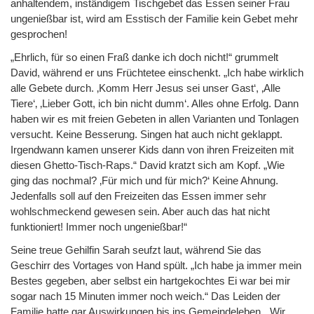
anhaltendem, inständigem Tischgebet das Essen seiner Frau
ungenießbar ist, wird am Esstisch der Familie kein Gebet mehr
gesprochen!
„Ehrlich, für so einen Fraß danke ich doch nicht!“ grummelt
David, während er uns Früchtetee einschenkt. „Ich habe wirklich
alle Gebete durch. ‚Komm Herr Jesus sei unser Gast‘, ‚Alle
Tiere‘‚ ‚Lieber Gott, ich bin nicht dumm‘. Alles ohne Erfolg. Dann
haben wir es mit freien Gebeten in allen Varianten und Tonlagen
versucht. Keine Besserung. Singen hat auch nicht geklappt.
Irgendwann kamen unserer Kids dann von ihren Freizeiten mit
diesen Ghetto-Tisch-Raps.“ David kratzt sich am Kopf. „Wie
ging das nochmal? ‚Für mich und für mich?‘ Keine Ahnung.
Jedenfalls soll auf den Freizeiten das Essen immer sehr
wohlschmeckend gewesen sein. Aber auch das hat nicht
funktioniert! Immer noch ungenießbar!“
Seine treue Gehilfin Sarah seufzt laut, während Sie das
Geschirr des Vortages von Hand spült. „Ich habe ja immer mein
Bestes gegeben, aber selbst ein hartgekochtes Ei war bei mir
sogar nach 15 Minuten immer noch weich.“ Das Leiden der
Familie hatte gar Auswirkungen bis ins Gemeindeleben. „Wir