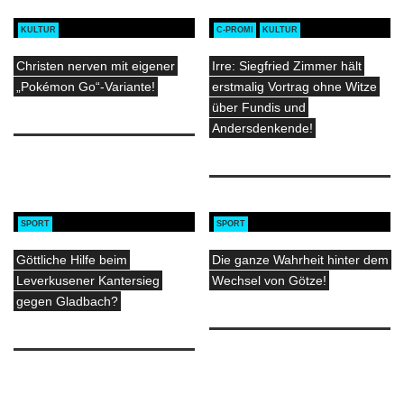
KULTUR
C-PROMI
KULTUR
Christen nerven mit eigener
Irre: Siegfried Zimmer hält
„Pokémon Go“-Variante!
erstmalig Vortrag ohne Witze
über Fundis und
Andersdenkende!
SPORT
SPORT
Göttliche Hilfe beim
Die ganze Wahrheit hinter dem
Leverkusener Kantersieg
Wechsel von Götze!
gegen Gladbach?