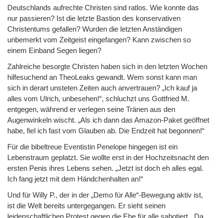
Deutschlands aufrechte Christen sind ratlos. Wie konnte das
nur passieren? Ist die letzte Bastion des konservativen
Christentums gefallen? Wurden die letzten Anständigen
unbemerkt vom Zeitgeist eingefangen? Kann zwischen so
einem Einband Segen liegen?
Zahlreiche besorgte Christen haben sich in den letzten Wochen
hilfesuchend an TheoLeaks gewandt. Wem sonst kann man
sich in derart unsteten Zeiten auch anvertrauen? „Ich kauf ja
alles vom Ulrich, unbesehen!“, schluchzt uns Gottfried M.
entgegen, während er verlegen seine Tränen aus den
Augenwinkeln wischt. „Als ich dann das Amazon-Paket geöffnet
habe, fiel ich fast vom Glauben ab. Die Endzeit hat begonnen!“
Für die bibeltreue Eventistin Penelope hingegen ist ein
Lebenstraum geplatzt. Sie wollte erst in der Hochzeitsnacht den
ersten Penis ihres Lebens sehen. „Jetzt ist doch eh alles egal.
Ich fang jetzt mit dem Händchenhalten an!“
Und für Willy P., der in der „Demo für Alle“-Bewegung aktiv ist,
ist die Welt bereits untergegangen. Er sieht seinen
leidenschaftlichen Protest gegen die Ehe für alle sabotiert. „Da