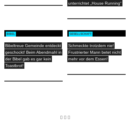
unterrichtet „House Running“
BIBEL
GESELLSCHAFT
Bibeltreue Gemeinde entdeckt
Schmeckte trotzdem nie!
geschockt! Beim Abendmahl in
Frustrierter Mann betet nicht
der Bibel gab es gar kein
mehr vor dem Essen!
Toastbrot!