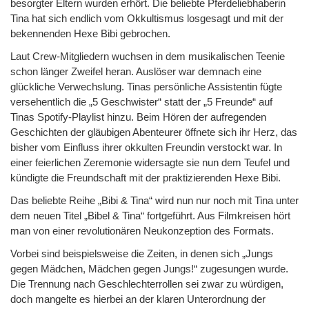
besorgter Eltern wurden erhört. Die beliebte Pferdeliebhaberin
Tina hat sich endlich vom Okkultismus losgesagt und mit der
bekennenden Hexe Bibi gebrochen.
Laut Crew-Mitgliedern wuchsen in dem musikalischen Teenie
schon länger Zweifel heran. Auslöser war demnach eine
glückliche Verwechslung. Tinas persönliche Assistentin fügte
versehentlich die „5 Geschwister“ statt der „5 Freunde“ auf
Tinas Spotify-Playlist hinzu. Beim Hören der aufregenden
Geschichten der gläubigen Abenteurer öffnete sich ihr Herz, das
bisher vom Einfluss ihrer okkulten Freundin verstockt war. In
einer feierlichen Zeremonie widersagte sie nun dem Teufel und
kündigte die Freundschaft mit der praktizierenden Hexe Bibi.
Das beliebte Reihe „Bibi & Tina“ wird nun nur noch mit Tina unter
dem neuen Titel „Bibel & Tina“ fortgeführt. Aus Filmkreisen hört
man von einer revolutionären Neukonzeption des Formats.
Vorbei sind beispielsweise die Zeiten, in denen sich „Jungs
gegen Mädchen, Mädchen gegen Jungs!“ zugesungen wurde.
Die Trennung nach Geschlechterrollen sei zwar zu würdigen,
doch mangelte es hierbei an der klaren Unterordnung der