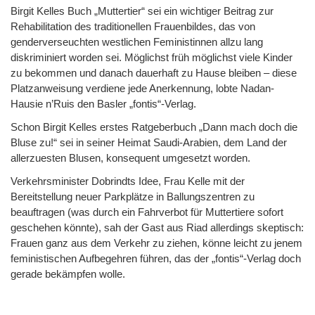
Birgit Kelles Buch „Muttertier“ sei ein wichtiger Beitrag zur
Rehabilitation des traditionellen Frauenbildes, das von
genderverseuchten westlichen Feministinnen allzu lang
diskriminiert worden sei. Möglichst früh möglichst viele Kinder
zu bekommen und danach dauerhaft zu Hause bleiben – diese
Platzanweisung verdiene jede Anerkennung, lobte Nadan-
Hausie n’Ruis den Basler „fontis“-Verlag.
Schon Birgit Kelles erstes Ratgeberbuch „Dann mach doch die
Bluse zu!“ sei in seiner Heimat Saudi-Arabien, dem Land der
allerzuesten Blusen, konsequent umgesetzt worden.
Verkehrsminister Dobrindts Idee, Frau Kelle mit der
Bereitstellung neuer Parkplätze in Ballungszentren zu
beauftragen (was durch ein Fahrverbot für Muttertiere sofort
geschehen könnte), sah der Gast aus Riad allerdings skeptisch:
Frauen ganz aus dem Verkehr zu ziehen, könne leicht zu jenem
feministischen Aufbegehren führen, das der „fontis“-Verlag doch
gerade bekämpfen wolle.