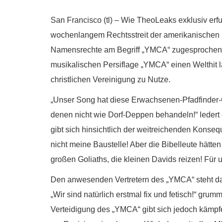
San Francisco (tl) – Wie TheoLeaks exklusiv erf
wochenlangem Rechtsstreit der amerikanischen 
Namensrechte am Begriff „YMCA“ zugesprochen. 
musikalischen Persiflage „YMCA“ einen Welthit l
christlichen Vereinigung zu Nutze.
„Unser Song hat diese Erwachsenen-Pfadfinder-
denen nicht wie Dorf-Deppen behandeln!“ ledert
gibt sich hinsichtlich der weitreichenden Konsequ
nicht meine Baustelle! Aber die Bibelleute hätt
großen Goliaths, die kleinen Davids reizen! Für un
Den anwesenden Vertretern des „YMCA“ steht da
„Wir sind natürlich erstmal fix und fetisch!“ grum
Verteidigung des „YMCA“ gibt sich jedoch kämpfe