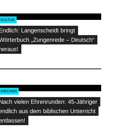
KULTUR
Endlich: Langenscheidt bringt
Wörterbuch „Zungenrede – Deutsch“
heraus!
KIRCHEN
Nach vielen Ehrenrunden: 45-Jähriger
endlich aus dem biblischen Unterricht
entlassen!