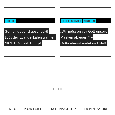
POLITIK
GESELLSCHAFT
KIRCHEN
Gemeindebund geschockt!
„Wir müssen vor Gott unsere
19% der Evangelikalen wählten
Masken ablegen!“ –
NICHT Donald Trump!
Gottesdienst endet im Eklat!
INFO
|
KONTAKT
|
DATENSCHUTZ
|
IMPRESSUM