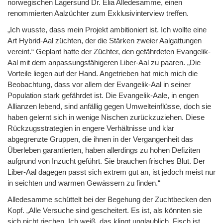
norwegischen Lagersund Dr. Elia Alledesamme, einen
renommierten Aalzüchter zum Exklusivinterview treffen.
„Ich wusste, dass mein Projekt ambitioniert ist. Ich wollte eine
Art Hybrid-Aal züchten, der die Stärken zweier Aalgattungen
vereint.“ Geplant hatte der Züchter, den gefährdeten Evangelik-
Aal mit dem anpassungsfähigeren Liber-Aal zu paaren. „Die
Vorteile liegen auf der Hand. Angetrieben hat mich mich die
Beobachtung, dass vor allem der Evangelik-Aal in seiner
Population stark gefährdet ist. Die Evangelik-Aale, in engen
Allianzen lebend, sind anfällig gegen Umwelteinflüsse, doch sie
haben gelernt sich in wenige Nischen zurückzuziehen. Diese
Rückzugsstrategien in engere Verhältnisse und klar
abgegrenzte Gruppen, die ihnen in der Vergangenheit das
Überleben garantierten, haben allerdings zu hohen Defiziten
aufgrund von Inzucht geführt. Sie brauchen frisches Blut. Der
Liber-Aal dagegen passt sich extrem gut an, ist jedoch meist nur
in seichten und warmen Gewässern zu finden.“
Alledesamme schüttelt bei der Begehung der Zuchtbecken den
Kopf. „Alle Versuche sind gescheitert. Es ist, als könnten sie
sich nicht riechen. Ich weiß, das klingt unglaublich. Fisch ist