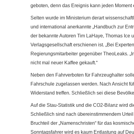
geboten, denn das Ereignis kann jeden Moment e
Selten wurde im Ministerium derart wissenschaftli
und international anerkannte „Handbuch zur Entr
der bekannte Autoren Tim LaHaye, Thomas Ice un
Verlagsgesellschaft erschienen ist. „Bei Experten 
Regierungsmitarbeiter gegenüber TheoLeaks. „In 
nicht mal neuer Kaffee gekauft.“
Neben den Fahrverboten für Fahrzeughalter solle
Fahrschule zugelassen werden. Nach Ansicht fü
Widerstand treffen. Schließlich sei diese Bevöl
Auf die Stau-Statistik und die CO2-Bilanz wird d
Schließlich sind nach übereinstimmendem Urteil 
Bruchteil der „Namenschristen“ für das kosmisc
Sonntagsfahrer wird es kaum Entlastung auf De