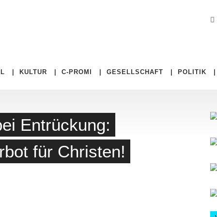
EL
|
KULTUR
|
C-PROMI
|
GESELLSCHAFT
|
POLITIK
ei Entrückung:
bot für Christen!