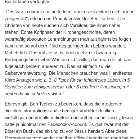
Buchstaben verfügbar!
„Das war ja damals ne nette Idee, aber es ist einfach nicht mehr
zeitgemäß“, erklärt uns Produktentwickler Ben Tschen. „Die
Christen von heute suchen sich Vorbilder, die ihnen näher
stehen. Echte Koriphäen der Kirchengeschichte, deren
wahrhaftig absoluten Lehrmeinungen man ausnahmslos folgen
kann und so auf dem Pfad des gelingenden Lebens wandelt.
Mal ehrlich. Das mit Jesus ist doch viel zu schwammig.
Bedingungslose Liebe. Was du nicht willst, das man dir tut, das
füge auch keinem anderen zu. Das ist einfach zu viel
Selbstverantwortung. Die Menschen brauchen was Handfestes.
Klare Ansagen wie z. B.
8 Tipps für ein fehlerfreies Leben
,
In 5
Schritten zum Heiligenschein,
oder
6 geistliche Prinzipien, mit
denen du nie scheitern wirst.“
Ebenso gibt Ben Tschen zu bedenken, dass die modernen
digitalen Informationskanäle heutiger Vorbilder deutlich
vielfältiger und vor allem direkter und authentischer sind. „Jesus
hatte ja nichtmal nen Facebook-Account. Es gibt zwar mit der
Bibel ein Buch, das ab und zu von Jesus handelt. Aber diese
Memorien wurden weder von Ihm offiziell autorisiert, noch hat er