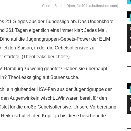
Cookie Studio, Djem, file404, (shutterstock.com)
ines 2:1-Sieges aus der Bundesliga ab. Das Undenkbare
und 261 Tagen eigentlich eins immer klar: Jedes Mal,
-Dino auf die Jugendgruppen-Gebets-Power der ELIM
 letzten Saison, in der die Gebetsoffensive zur
startete. (
TheoLeaks berichtete
).
LIM Hamburg zu wenig gebetet? Haben sie überhaupt
e ein? TheoLeaks ging auf Spurensuche.
itsch, ein glühender HSV-Fan aus der Jugendgruppe der
den Augenwinkeln wischt. „Wir waren bereit für den
üstet für die große Gebetsoffensive. Unsere Vorbereitung
 Heiko schüttelt den Kopf, „ja bis diese bescheuerte