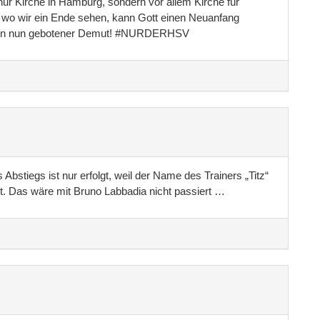
 nur Kirche in Hamburg, sondern vor allem Kirche für
 wo wir ein Ende sehen, kann Gott einen Neuanfang
 in nun gebotener Demut! #NURDERHSV
 Abstiegs ist nur erfolgt, weil der Name des Trainers „Titz“
. Das wäre mit Bruno Labbadia nicht passiert …