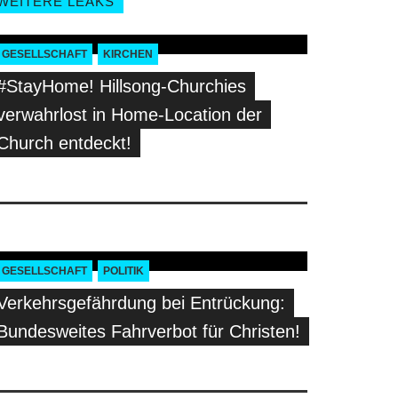
WEITERE LEAKS
GESELLSCHAFT
KIRCHEN
#StayHome! Hillsong-Churchies
verwahrlost in Home-Location der
Church entdeckt!
GESELLSCHAFT
POLITIK
Verkehrsgefährdung bei Entrückung:
Bundesweites Fahrverbot für Christen!